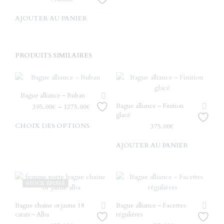
AJOUTER AU PANIER
PRODUITS SIMILAIRES
Bague alliance – Ruban
Bague alliance – Finition
395.00
€
–
1275.00
€
glacé
Ce
CHOIX DES OPTIONS
375.00
€
produit
AJOUTER AU PANIER
a
plusieurs
variations.
Les
STOCK ÉPUISÉ
options
peuvent
Bague chaine or jaune 18
Bague alliance – Facettes
être
carats – Alba
régulières
choisies