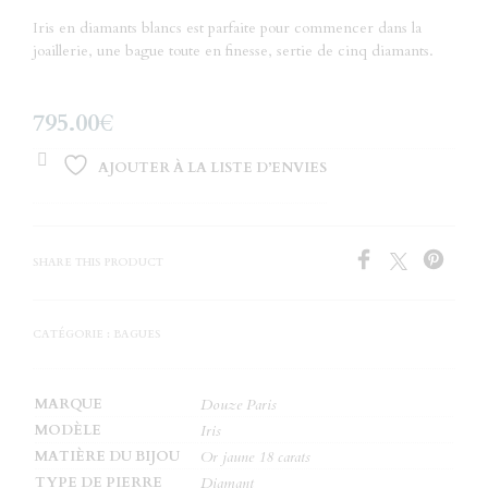
Iris en diamants blancs est parfaite pour commencer dans la
joaillerie, une bague toute en finesse, sertie de cinq diamants.
795.00
€
AJOUTER À LA LISTE D’ENVIES
SHARE THIS PRODUCT
CATÉGORIE :
BAGUES
MARQUE
Douze Paris
MODÈLE
Iris
MATIÈRE DU BIJOU
Or jaune 18 carats
TYPE DE PIERRE
Diamant