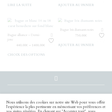
LIRE LA SUITE
AJOUTER AU PANIER
Bague Iris diamants noirs
Bague alliance – Demi-
750.00
€
jonc
AJOUTER AU PANIER
440.00
€
–
1400.00
€
Ce
CHOIX DES OPTIONS
produit
a
plusieurs
variations.
Les
options
peuvent
être
choisies
Nous utilisons des cookies sur notre site Web pour vous offrir
l'expérience la plus pertinente en mémorisant vos préférences et
sur
vos visites répétées. En cliquant sur "Accepter tout", vous