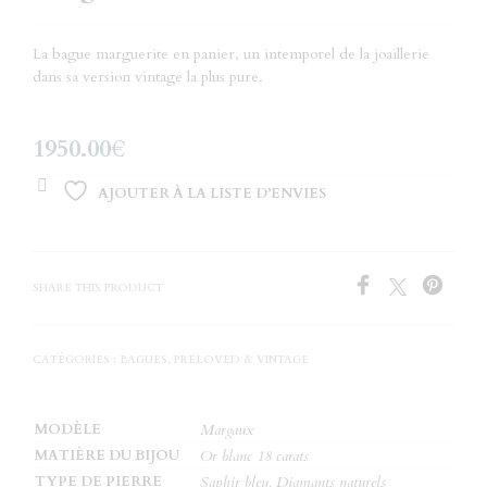
La bague marguerite en panier, un intemporel de la joaillerie
dans sa version vintage la plus pure.
1950.00
€
AJOUTER À LA LISTE D’ENVIES
SHARE THIS PRODUCT
CATÉGORIES :
BAGUES
,
PRELOVED & VINTAGE
MODÈLE
Margaux
MATIÈRE DU BIJOU
Or blanc 18 carats
TYPE DE PIERRE
Saphir bleu, Diamants naturels