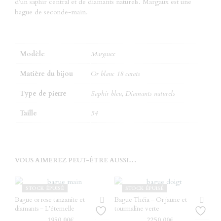
d’un saphir central et de diamants naturels. Margaux est une
bague de seconde-main.
Modèle
Margaux
Matière du bijou
Or blanc 18 carats
Type de pierre
Saphir bleu, Diamants naturels
Taille
54
VOUS AIMEREZ PEUT-ÊTRE AUSSI…
STOCK ÉPUISÉ
STOCK ÉPUISÉ
Bague or rose tanzanite et
Bague Théia – Or jaune et
diamants – L’éternelle
tourmaline verte
1950.00
€
2250.00
€