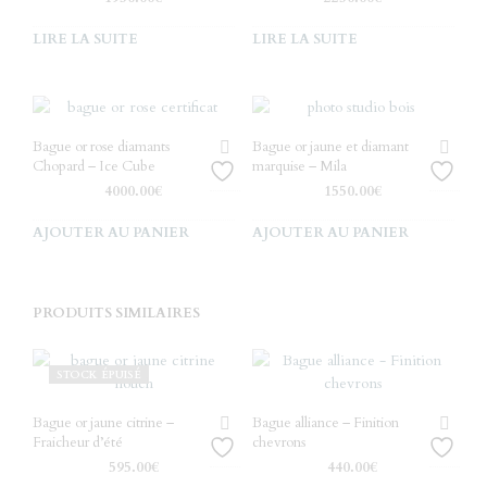
LIRE LA SUITE
LIRE LA SUITE
Bague or rose diamants
Bague or jaune et diamant
Chopard – Ice Cube
marquise – Mila
4000.00
€
1550.00
€
AJOUTER AU PANIER
AJOUTER AU PANIER
PRODUITS SIMILAIRES
STOCK ÉPUISÉ
Bague or jaune citrine –
Bague alliance – Finition
Fraicheur d’été
chevrons
595.00
€
440.00
€