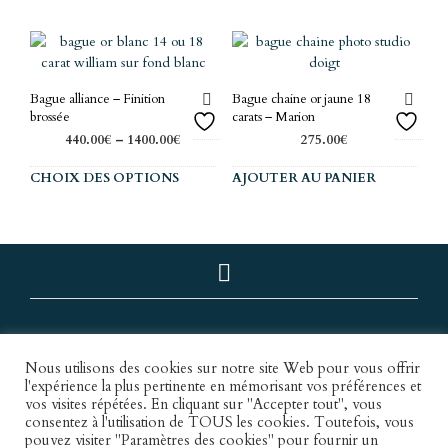
Bague alliance – Finition
Bague chaine or jaune 18
brossée
carats – Marion
440.00
€
–
1400.00
€
275.00
€
Ce
CHOIX DES OPTIONS
AJOUTER AU PANIER
produit
a
plusieurs
variations.
Les
options
peuvent
être
choisies
Nous utilisons des cookies sur notre site Web pour vous offrir
l'expérience la plus pertinente en mémorisant vos préférences et
sur
vos visites répétées. En cliquant sur "Accepter tout", vous
la
consentez à l'utilisation de TOUS les cookies. Toutefois, vous
Conditions Générales de Vente
page
pouvez visiter "Paramètres des cookies" pour fournir un