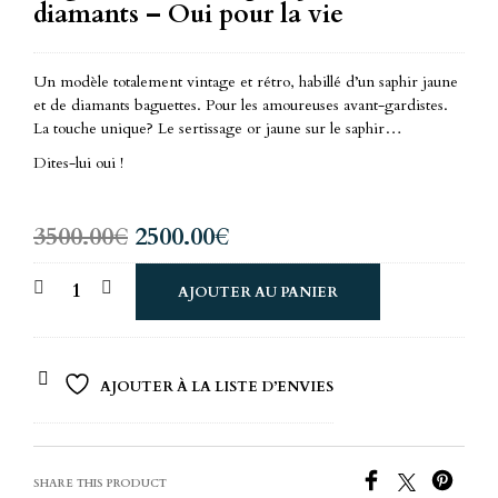
diamants – Oui pour la vie
Un modèle totalement vintage et rétro, habillé d’un saphir jaune
et de diamants baguettes. Pour les amoureuses avant-gardistes.
La touche unique? Le sertissage or jaune sur le saphir…
Dites-lui oui !
Le
Le
3500.00
€
2500.00
€
prix
prix
AJOUTER AU PANIER
initial
actuel
était :
est :
3500.00€.
2500.00€.
AJOUTER À LA LISTE D’ENVIES
SHARE THIS PRODUCT