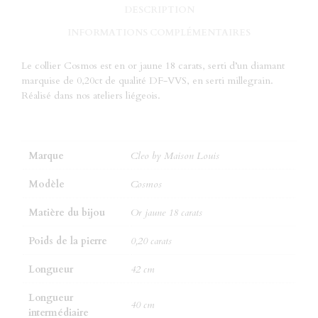
DESCRIPTION
INFORMATIONS COMPLÉMENTAIRES
Le collier Cosmos est en or jaune 18 carats, serti d’un diamant
marquise de 0,20ct de qualité DF-VVS, en serti millegrain.
Réalisé dans nos ateliers liégeois.
Marque
Cleo by Maison Louis
Modèle
Cosmos
Matière du bijou
Or jaune 18 carats
Poids de la pierre
0,20 carats
Longueur
42 cm
Longueur
40 cm
intermédiaire