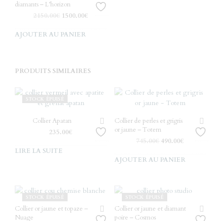
diamants – L’horizon
Le
Le
2150.00
€
1500.00
€
prix
prix
initial
actuel
AJOUTER AU PANIER
était :
est :
2150.00€.
1500.00€.
PRODUITS SIMILAIRES
STOCK ÉPUISÉ
Collier Apatan
Collier de perles et grigris
or jaune – Totem
235.00
€
Le
Le
745.00
€
490.00
€
prix
prix
LIRE LA SUITE
initial
actuel
AJOUTER AU PANIER
était :
est :
745.00€.
490.00€.
STOCK ÉPUISÉ
STOCK ÉPUISÉ
Collier or jaune et topaze –
Collier or jaune et diamant
Nuage
poire – Cosmos