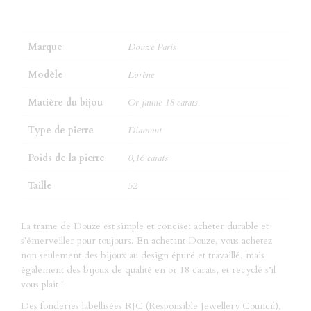
Marque
Douze Paris
Modèle
Lorène
Matière du bijou
Or jaune 18 carats
Type de pierre
Diamant
Poids de la pierre
0,16 carats
Taille
52
La trame de Douze est simple et concise: acheter durable et
s’émerveiller pour toujours. En achetant Douze, vous achetez
non seulement des bijoux au design épuré et travaillé, mais
également des bijoux de qualité en or 18 carats, et recyclé s’il
vous plait !
Des fonderies labellisées RJC (Responsible Jewellery Council),