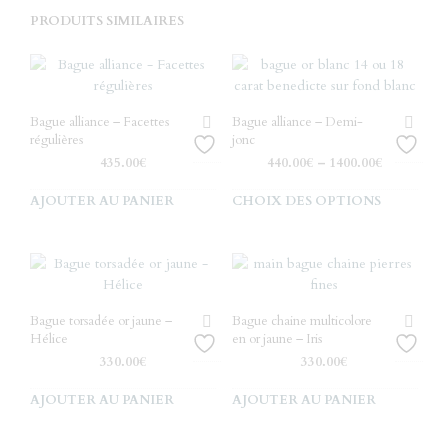
PRODUITS SIMILAIRES
Bague alliance – Facettes
Bague alliance – Demi-
régulières
jonc
435.00
€
440.00
€
–
1400.00
€
Ce
AJOUTER AU PANIER
CHOIX DES OPTIONS
produ
a
plusi
varia
Les
Bague torsadée or jaune –
Bague chaine multicolore
optio
Hélice
en or jaune – Iris
peuv
330.00
€
330.00
€
être
chois
AJOUTER AU PANIER
AJOUTER AU PANIER
sur
la