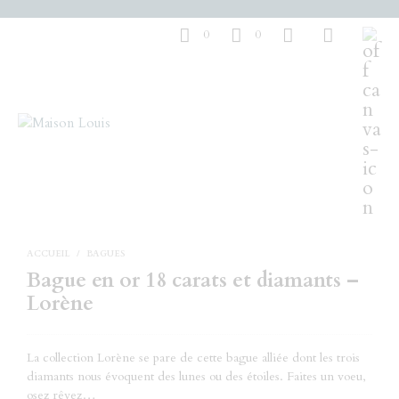
0
0
ACCUEIL
/
BAGUES
Bague en or 18 carats et diamants –
Lorène
La collection Lorène se pare de cette bague alliée dont les trois
diamants nous évoquent des lunes ou des étoiles. Faites un voeu,
osez rêvez…