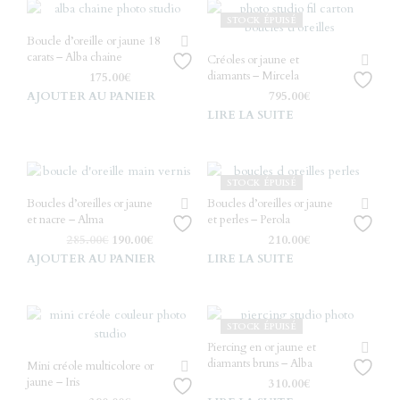
STOCK ÉPUISÉ
Boucle d’oreille or jaune 18
carats – Alba chaine
Créoles or jaune et
diamants – Mircela
175.00
€
AJOUTER AU PANIER
795.00
€
LIRE LA SUITE
STOCK ÉPUISÉ
Boucles d’oreilles or jaune
Boucles d’oreilles or jaune
et nacre – Alma
et perles – Perola
Le
Le
285.00
€
190.00
€
210.00
€
prix
prix
AJOUTER AU PANIER
LIRE LA SUITE
initial
actuel
était :
est :
285.00€.
190.00€.
STOCK ÉPUISÉ
Piercing en or jaune et
diamants bruns – Alba
Mini créole multicolore or
jaune – Iris
310.00
€