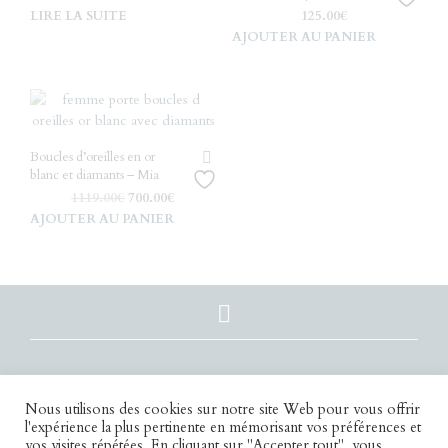
LIRE LA SUITE
125.00
€
AJOUTER AU PANIER
Boucles d’oreilles en or
blanc et diamants – Mia
Le
Le
1119.00
€
700.00
€
prix
prix
AJOUTER AU PANIER
initial
actuel
était :
est :
1119.00€.
700.00€.
Nous utilisons des cookies sur notre site Web pour vous offrir
l'expérience la plus pertinente en mémorisant vos préférences et
vos visites répétées. En cliquant sur "Accepter tout", vous