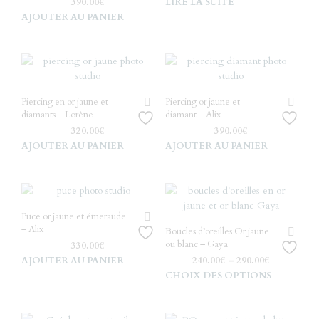
390.00
€
LIRE LA SUITE
AJOUTER AU PANIER
Piercing en or jaune et
Piercing or jaune et
diamants – Lorène
diamant – Alix
320.00
€
390.00
€
AJOUTER AU PANIER
AJOUTER AU PANIER
Puce or jaune et émeraude
– Alix
Boucles d’oreilles Or jaune
ou blanc – Gaya
330.00
€
AJOUTER AU PANIER
240.00
€
–
290.00
€
Ce
CHOIX DES OPTIONS
produ
a