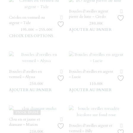
plusi
varia
Boucles d’oreilles argent
Les
pierre de lune – Credo
Créoles en vermeil ou
optio
argent – Tide
280.00
€
peuv
195.00
€
–
255.00
€
AJOUTER AU PANIER
être
Ce
CHOIX DES OPTIONS
chois
produit
sur
a
la
plusieurs
page
variations.
du
Les
produ
Boucles d’oreilles en
Boucles d’oreilles en argent
options
vermeil – Alyssa
– Lucie
peuvent
250.00
€
110.00
€
être
AJOUTER AU PANIER
AJOUTER AU PANIER
choisies
sur
la
page
STOCK ÉPUISÉ
du
Clou en or jaune et
produit
diamant – Marion
Boucles d’oreilles argent et
vermeil – Billy
210.00
€