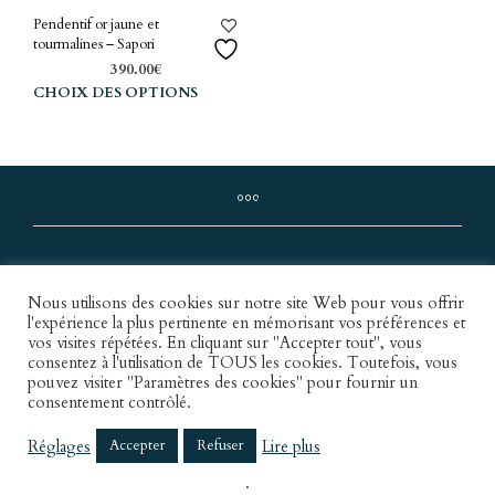
Pendentif or jaune et
tourmalines – Sapori
390.00
€
Ce
CHOIX DES OPTIONS
produit
a
plusieurs
variations.
Les
options
peuvent
être
choisies
Nous utilisons des cookies sur notre site Web pour vous offrir
l'expérience la plus pertinente en mémorisant vos préférences et
sur
vos visites répétées. En cliquant sur "Accepter tout", vous
la
consentez à l'utilisation de TOUS les cookies. Toutefois, vous
Conditions Générales de Vente
page
pouvez visiter "Paramètres des cookies" pour fournir un
du
Mentions légales
consentement contrôlé.
produit
Réglages
Lire plus
Accepter
Refuser
Copyright © 2022 Maison Louis.
.