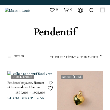
0
0
Pendentif
FILTRER
TRI DU PLUS RÉCENT AU PLUS ANCIEN
STOCK ÉPUISÉ
STOCK ÉPUISÉ
Pendentif or jaune, diamant
et émeraudes – L’horizon
1570.00
€
–
1995.00
€
Ce
CHOIX DES OPTIONS
produit
a