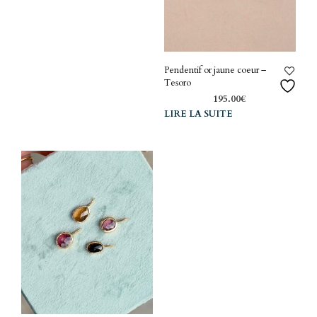
plusieurs
variations.
Les
options
peuvent
Pendentif or jaune coeur –
être
Tesoro
choisies
195.00
€
sur
LIRE LA SUITE
la
page
du
produit